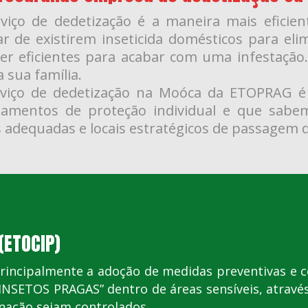
viço de dedetização é a maneira mais eficien
r de existirem inseticida domésticos para eli
er eficientes para acabar com uma infestação
a sua família.
viço de dedetização na Moóca da ETOPRAG é 
pamentos de proteção individual e que sabe
 adequadas e locais estratégicos de passagem 
(ETOCIP)
rincipalmente a adoção de medidas preventivas e c
“INSETOS PRAGAS” dentro de áreas sensíveis, através
nação sejam controlados.