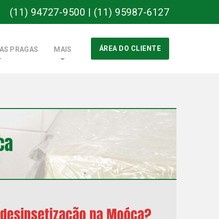
(11) 94727-9500 | (11) 95987-6127
ÁREA DO CLIENTE
DAS PRAGAS
MAIS
ca
 desinsetização na Moóca?