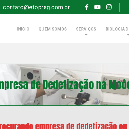
contato@etoprag.com.br
INÍCIO
QUEM SOMOS
SERVIÇOS
BIOLOGIA 
mpresa de Dedetização na Moó
rocurando empresa de dedetização ou