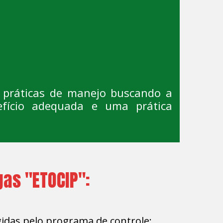
e práticas de manejo buscando a
efício adequada e uma prática
gas "ETOCIP":
gidas pelo programa de controle;