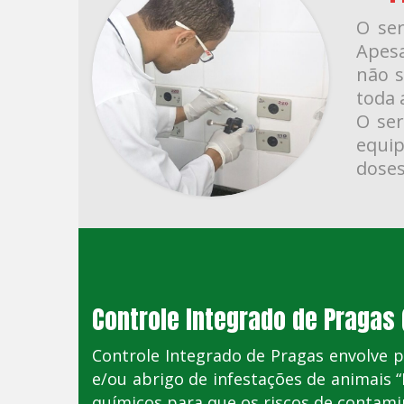
O ser
Apesa
não s
toda 
O ser
equi
doses
Controle Integrado de Pragas 
Controle Integrado de Pragas envolve p
e/ou abrigo de infestações de animais 
químicos para que os riscos de contami