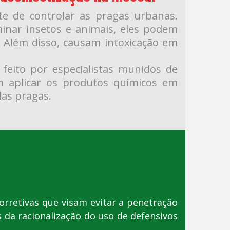
te de controlar as pragas urbanas.
minar insetos e animais, eles podem
. Além disso, causam intoxicação em
feito por especialistas munidos de
m aplicar os produtos químicos em
das pragas.
orretivas que visam evitar a penetração
 da racionalização do uso de defensivos