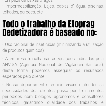
• Limpeza de caixas d’ água
• Impermeabilização: Lajes, caixas d’ água, piscinas,
telhados, paredes, etc.
Todo o trabalho da Etoprag
Dedetizadora é baseado no:
• Uso racional de inseticidas (minimizando a utilização
de produtos químicos)
• A empresa trabalha nas adequações indicadas pela
ANVISA (Agência Nacional de Vigilância Sanitária),
desta forma, podemos assegurar os resultados
esperados pelo cliente.
• Nosso departamento técnico visando atender as
necessidades dos clientes passa por treinamentos
periódicos com biólogos, agrônomos e consultores
técnicos, garantindo qualidade dos trabalhos e